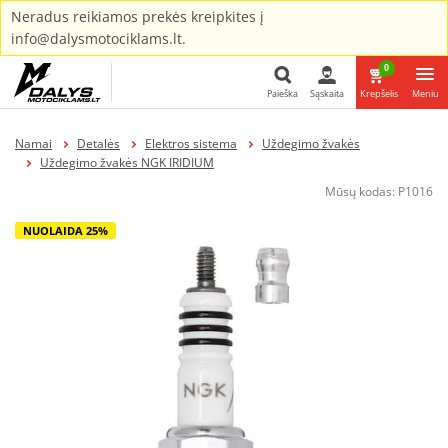
Neradus reikiamos prekės kreipkites į
info@dalysmotociklams.lt.
0
Paieška
Sąskaita
Krepšelis
Meniu
Paieška
Namai
Detalės
Elektros sistema
Uždegimo žvakės
Uždegimo žvakės NGK IRIDIUM
Mūsų kodas:
P1016
NUOLAIDA 25%