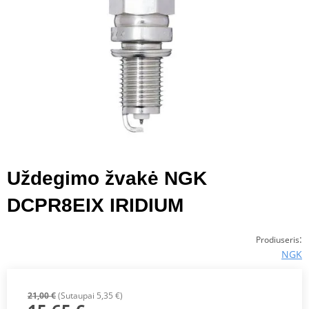
Uždegimo žvakė NGK
DCPR8EIX IRIDIUM
:
Prodiuseris
NGK
21,00 €
(Sutaupai 5,35 €)