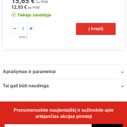
15,65 €
Su PVM
12,93 €
be PVM
Tiekėjo sandelyje
Į krepšį
(vnt.)
Aprašymas ir parametrai
Iridium IX spark plugs
is improved throttle response, superior
Tai gali būti naudinga
®
anti-fouling and high-ignitability makes Iridium IX
ideal for the
performance enthusiast. Iridium’s extremely high melting point is
perfectly suited to today’s high-temperature engines, delivering
Plug protector MOTION STUFF, mėlynos spalvos
outstanding acceleration, fuel efficiency and durability.
Prenumeruokite naujienlaiškį ir sužinokite apie
artėjančias akcijas pirmieji
Fine iridium tip ensures high durability and a consistently
stable spark