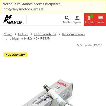
Neradus reikiamos prekės kreipkites į
info@dalysmotociklams.lt.
0
Paieška
Sąskaita
Krepšelis
Meniu
Paieška
Namai
Detalės
Elektros sistema
Uždegimo žvakės
Uždegimo žvakės NGK IRIDIUM
Mūsų kodas:
P1013
NUOLAIDA 25%