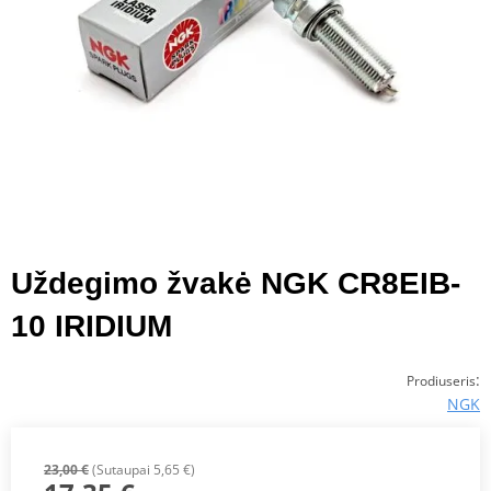
Uždegimo žvakė NGK CR8EIB-
10 IRIDIUM
:
Prodiuseris
NGK
23,00 €
(Sutaupai 5,65 €)