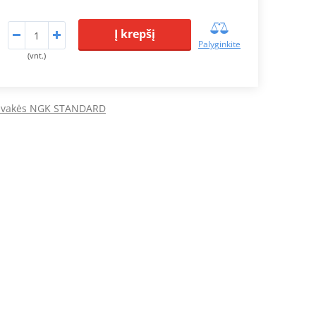
Į krepšį
Palyginkite
(vnt.)
žvakės NGK STANDARD