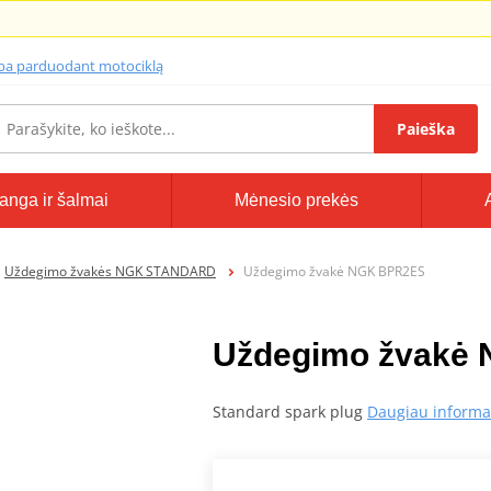
lba parduodant motociklą
Paieška
anga ir šalmai
Mėnesio prekės
Uždegimo žvakės NGK STANDARD
Uždegimo žvakė NGK BPR2ES
Uždegimo žvakė
Standard spark plug
Daugiau informa