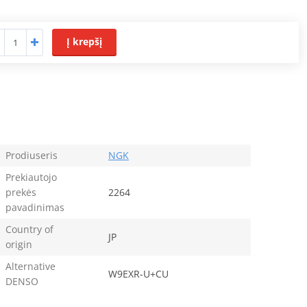
Į krepšį
Prodiuseris
NGK
Prekiautojo
prekės
2264
pavadinimas
Country of
JP
origin
Alternative
W9EXR-U+CU
DENSO