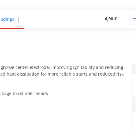
naudinga
4,90 €
-groove center electrode, improving ignitability and reducing
d heat dissipation for more reliable starts and reduced risk
amage to cylinder heads