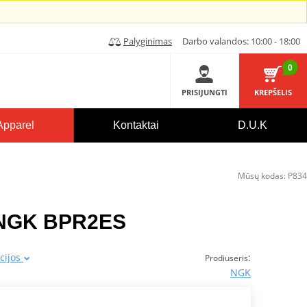
Palyginimas
Darbo valandos: 10:00 - 18:00
0
PRISIJUNGTI
KREPŠELIS
Apparel
Kontaktai
D.U.K
Mūsų kodas:
P834
 NGK BPR2ES
cijos
:
Prodiuseris
NGK