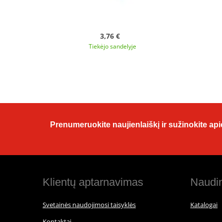
3,76 €
Tiekėjo sandelyje
Prenumeruokite naujienlaiškį ir sužinokite apie
Klientų aptarnavimas
Naudin
Svetainės naudojimosi taisyklės
Katalogai
Kontaktai