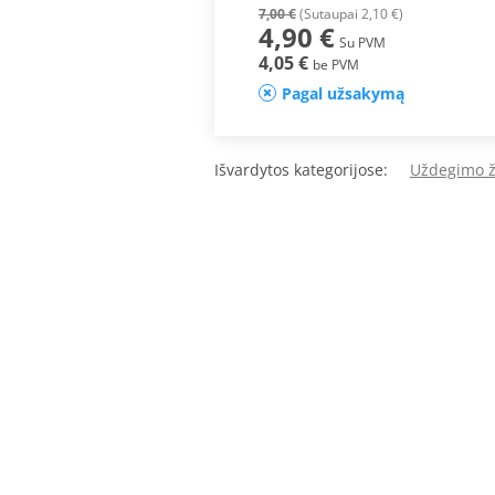
7,00 €
(Sutaupai 2,10 €)
4,90 €
Su PVM
4,05 €
be PVM
Pagal užsakymą
Išvardytos kategorijose:
Uždegimo 