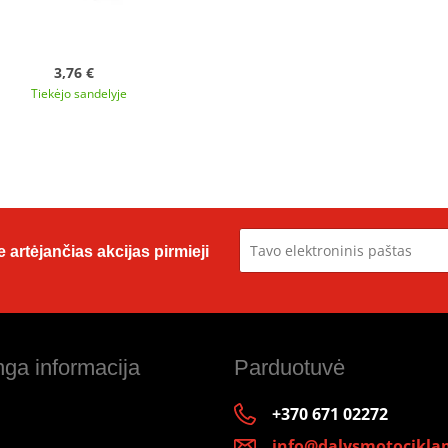
3,76 €
Tiekėjo sandelyje
 artėjančias akcijas pirmieji
ga informacija
Parduotuvė
+370 671 02272
info@dalysmotociklam