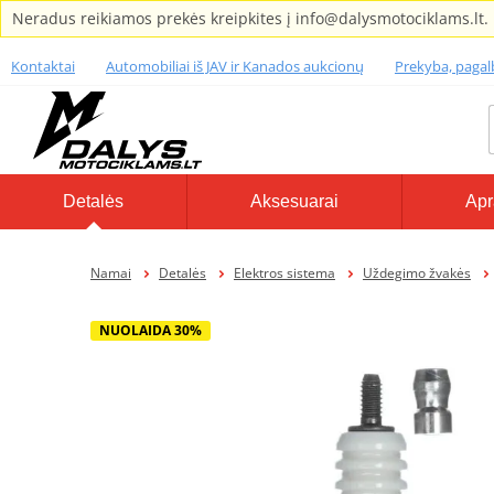
Neradus reikiamos prekės kreipkites į info@dalysmotociklams.lt.
Kontaktai
Automobiliai iš JAV ir Kanados aukcionų
Prekyba, paga
Detalės
Aksesuarai
Apr
Namai
Detalės
Elektros sistema
Uždegimo žvakės
NUOLAIDA 30%