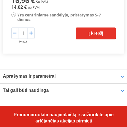
16,96 €
Su PVM
14,02 €
be PVM
Yra centriniame sandėlyje, pristatymas 5-7
dienos.
Į krepšį
(vnt.)
Aprašymas ir parametrai
Iridium IX spark plugs
is improved throttle response, superior
Tai gali būti naudinga
®
anti-fouling and high-ignitability makes Iridium IX
ideal for the
performance enthusiast. Iridium’s extremely high melting point is
perfectly suited to today’s high-temperature engines, delivering
Plug protector MOTION STUFF, mėlynos spalvos
outstanding acceleration, fuel efficiency and durability.
Prenumeruokite naujienlaiškį ir sužinokite apie
artėjančias akcijas pirmieji
Fine iridium tip ensures high durability and a consistently