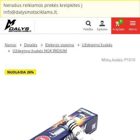
Neradus reikiamos prekės kreipkites į
info@dalysmotociklams.lt.
0
Paieška
Sąskaita
Krepšelis
Meniu
Paieška
Namai
Detalės
Elektros sistema
Uždegimo žvakės
Uždegimo žvakės NGK IRIDIUM
Mūsų kodas:
P1010
NUOLAIDA 26%