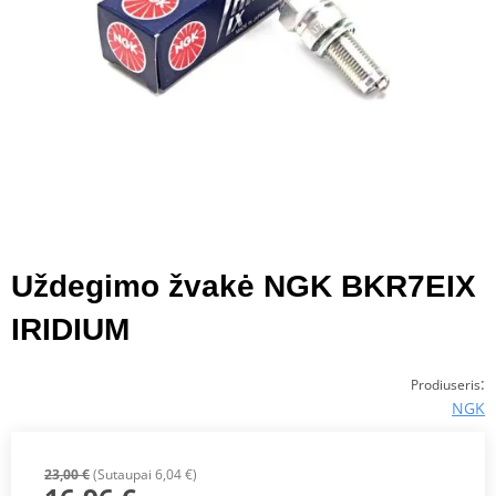
Uždegimo žvakė NGK BKR7EIX
IRIDIUM
:
Prodiuseris
NGK
23,00 €
(Sutaupai 6,04 €)