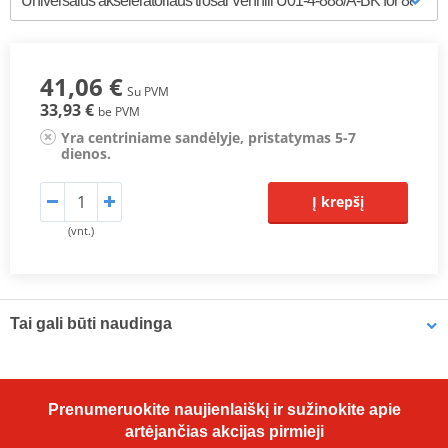
41,06 €
Su PVM
33,93 €
be PVM
Yra centriniame sandėlyje, pristatymas 5-7
dienos.
Į krepšį
(vnt.)
Tai gali būti naudinga
Universalios paskirties tepalas Bel-Ray 6 IN 1 (400ml Spray)
Prenumeruokite naujienlaiškį ir sužinokite apie
artėjančias akcijas pirmieji