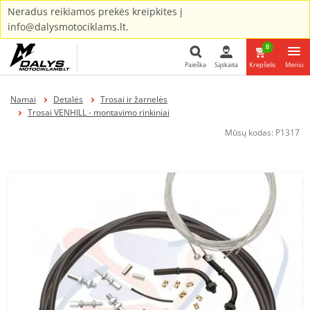
Neradus reikiamos prekės kreipkites į
info@dalysmotociklams.lt.
0
Paieška
Sąskaita
Krepšelis
Meniu
Paieška
Namai
Detalės
Trosai ir žarnelės
Trosai VENHILL - montavimo rinkiniai
Mūsų kodas:
P1317