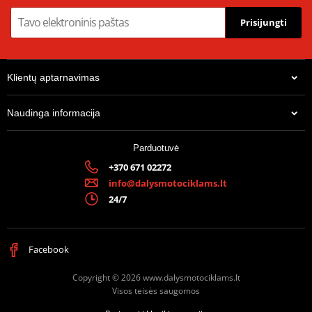
Prisijungti
Klientų aptarnavimas
Naudinga informacija
Parduotuvė
+370 671 02272
16,54 €
info@dalysmotociklams.lt
Tiekėjo sandelyje
24/7
Facebook
Copyright © 2026 www.dalysmotociklams.lt
Visos teisės saugomos