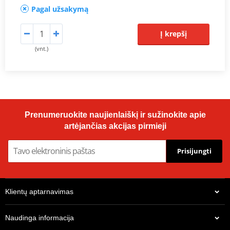
Pagal užsakymą
Į krepšį
(vnt.)
Prenumeruokite naujienlaiškį ir sužinokite apie
artėjančias akcijas pirmieji
Prisijungti
Klientų aptarnavimas
Naudinga informacija