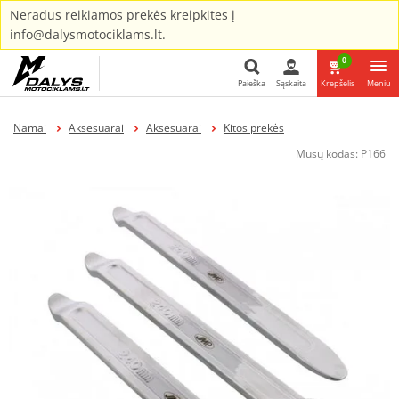
Neradus reikiamos prekės kreipkites į
info@dalysmotociklams.lt.
0
Paieška
Sąskaita
Krepšelis
Meniu
Paieška
Namai
Aksesuarai
Aksesuarai
Kitos prekės
Mūsų kodas:
P166