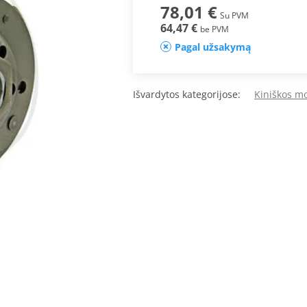
78,01 €
Su PVM
64,47 €
be PVM
Pagal užsakymą
Išvardytos kategorijose:
Kiniškos mo