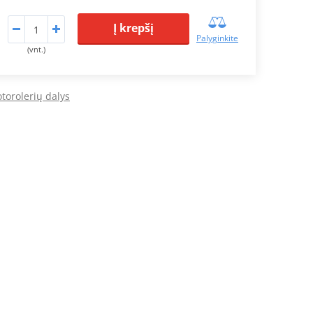
Į krepšį
Palyginkite
(vnt.)
torolerių dalys