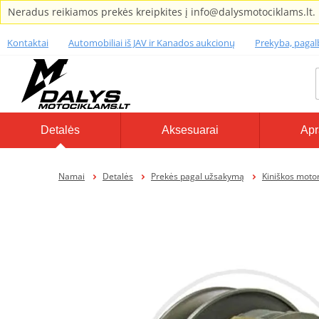
Neradus reikiamos prekės kreipkites į info@dalysmotociklams.lt.
Kontaktai
Automobiliai iš JAV ir Kanados aukcionų
Prekyba, paga
Detalės
Aksesuarai
Apr
Namai
Detalės
Prekės pagal užsakymą
Kiniškos motor