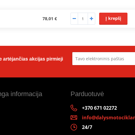
Į krepšį
78,01 €
 artėjančias akcijas pirmieji
ga informacija
Parduotuvė
+370 671 02272
info@dalysmotociklam
24/7