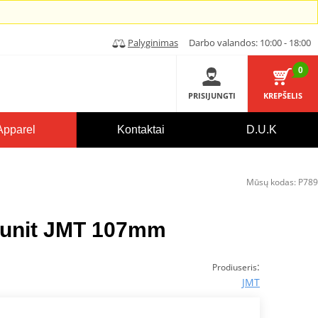
Palyginimas
Darbo valandos: 10:00 - 18:00
0
PRISIJUNGTI
KREPŠELIS
Apparel
Kontaktai
D.U.K
Mūsų kodas:
P789
 unit JMT 107mm
:
Prodiuseris
JMT