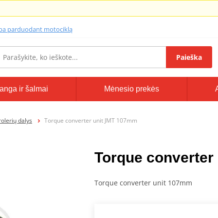
lba parduodant motociklą
Paieška
anga ir šalmai
Mėnesio prekės
olerių dalys
Torque converter unit JMT 107mm
Torque converter
Torque converter unit 107mm