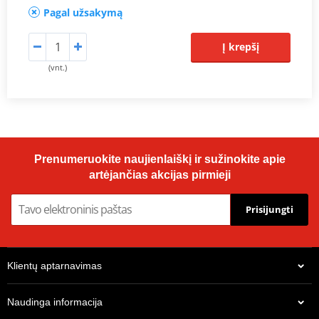
Pagal užsakymą
Į krepšį
(vnt.)
Prenumeruokite naujienlaiškį ir sužinokite apie
artėjančias akcijas pirmieji
Prisijungti
Klientų aptarnavimas
Naudinga informacija