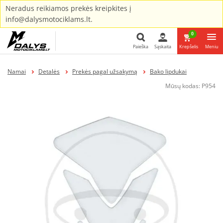
Neradus reikiamos prekės kreipkites į
info@dalysmotociklams.lt.
0
Paieška
Sąskaita
Krepšelis
Meniu
Paieška
Namai
Detalės
Prekės pagal užsakymą
Bako lipdukai
Mūsų kodas:
P954