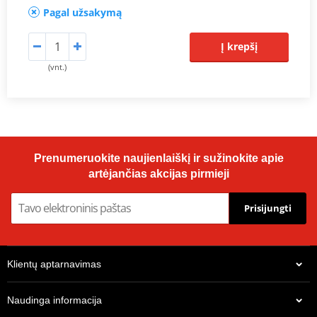
Pagal užsakymą
Į krepšį
(vnt.)
Prenumeruokite naujienlaiškį ir sužinokite apie
artėjančias akcijas pirmieji
Prisijungti
Klientų aptarnavimas
Naudinga informacija