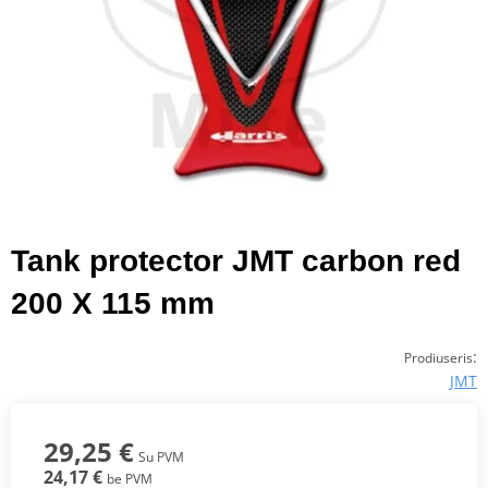
Tank protector JMT carbon red
200 X 115 mm
:
Prodiuseris
JMT
29,25 €
Su PVM
24,17 €
be PVM