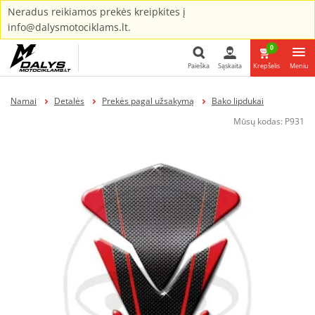
Neradus reikiamos prekės kreipkites į
info@dalysmotociklams.lt.
0
Paieška
Sąskaita
Krepšelis
Meniu
Paieška
Namai
Detalės
Prekės pagal užsakymą
Bako lipdukai
Mūsų kodas:
P931