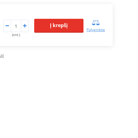
Į krepšį
Palyginkite
(vnt.)
ai