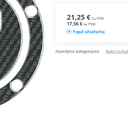
21,25 €
Su PVM
17,56 €
be PVM
Pagal užsakymą
Išvardytos kategorijose:
Bako lipduk