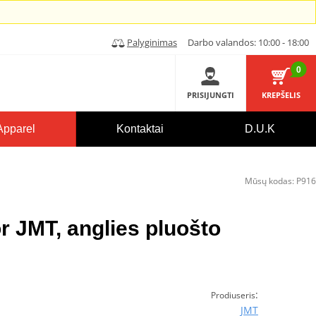
Palyginimas
Darbo valandos: 10:00 - 18:00
0
PRISIJUNGTI
KREPŠELIS
Apparel
Kontaktai
D.U.K
Mūsų kodas:
P916
r JMT, anglies pluošto
:
Prodiuseris
JMT