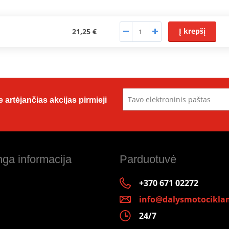
Į krepšį
21,25 €
 artėjančias akcijas pirmieji
ga informacija
Parduotuvė
+370 671 02272
info@dalysmotociklam
24/7