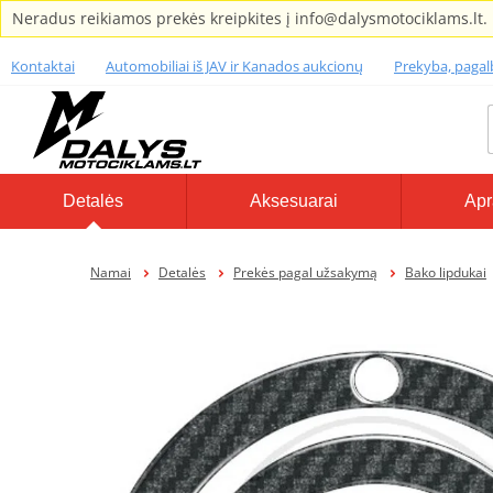
Neradus reikiamos prekės kreipkites į info@dalysmotociklams.lt.
Kontaktai
Automobiliai iš JAV ir Kanados aukcionų
Prekyba, paga
Detalės
Aksesuarai
Apr
Namai
Detalės
Prekės pagal užsakymą
Bako lipdukai