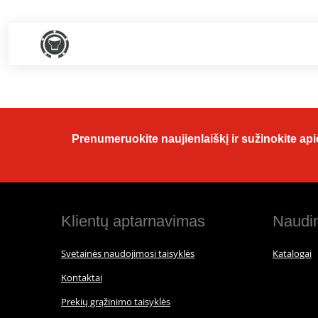
Prenumeruokite naujienlaiškį ir sužinokite apie
Klientų aptarnavimas
Naudin
Svetainės naudojimosi taisyklės
Katalogai
Kontaktai
Prekių grąžinimo taisyklės