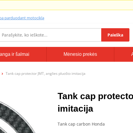
lba parduodant motociklą
Paieška
anga ir šalmai
Mėnesio prekės
Tank cap protector JMT, anglies pluošto imitacija
Tank cap protecto
imitacija
Tank cap carbon Honda