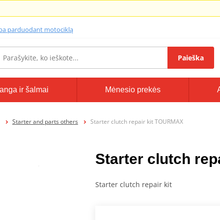
lba parduodant motociklą
Paieška
anga ir šalmai
Mėnesio prekės
Starter and parts others
Starter clutch repair kit TOURMAX
Starter clutch re
Starter clutch repair kit