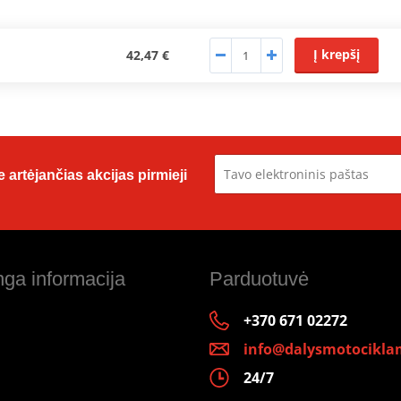
Į krepšį
42,47 €
 artėjančias akcijas pirmieji
ga informacija
Parduotuvė
+370 671 02272
info@dalysmotociklam
24/7