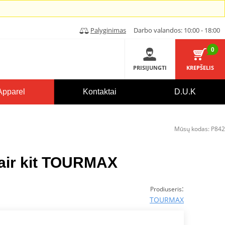
Palyginimas
Darbo valandos: 10:00 - 18:00
0
PRISIJUNGTI
KREPŠELIS
Apparel
Kontaktai
D.U.K
Mūsų kodas:
P842
pair kit TOURMAX
:
Prodiuseris
TOURMAX