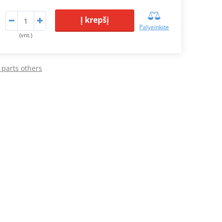
Į krepšį
Palyginkite
(vnt.)
 parts others