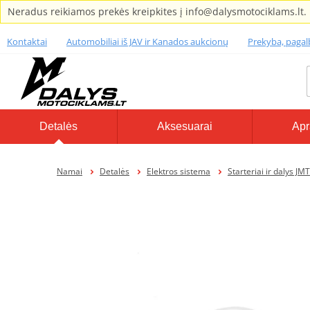
Neradus reikiamos prekės kreipkites į info@dalysmotociklams.lt.
Kontaktai
Automobiliai iš JAV ir Kanados aukcionų
Prekyba, paga
Detalės
Aksesuarai
Apr
Namai
Detalės
Elektros sistema
Starteriai ir dalys JMT