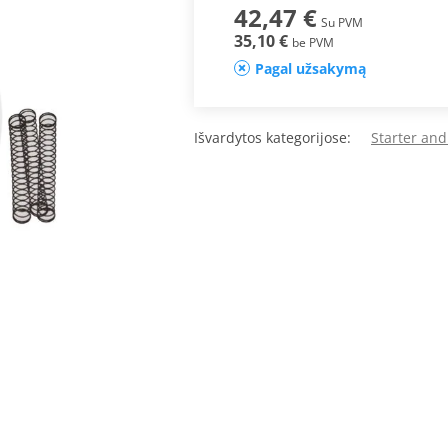
42,47 €
Su PVM
35,10 €
be PVM
Pagal užsakymą
Išvardytos kategorijose:
Starter and