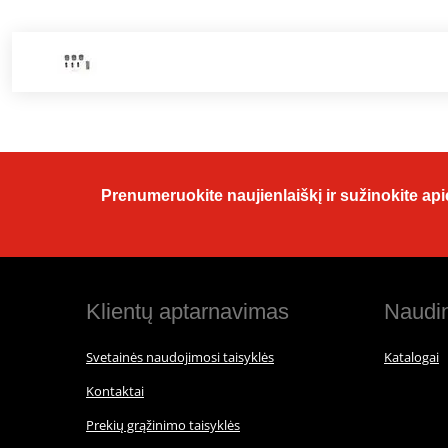
Prenumeruokite naujienlaiškį ir sužinokite apie
Klientų aptarnavimas
Naudin
Svetainės naudojimosi taisyklės
Katalogai
Kontaktai
Prekių grąžinimo taisyklės