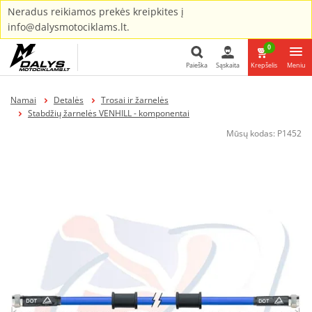
Neradus reikiamos prekės kreipkites į
info@dalysmotociklams.lt.
0
Paieška
Sąskaita
Krepšelis
Meniu
Paieška
Namai
Detalės
Trosai ir žarnelės
Stabdžių žarnelės VENHILL - komponentai
Mūsų kodas:
P1452