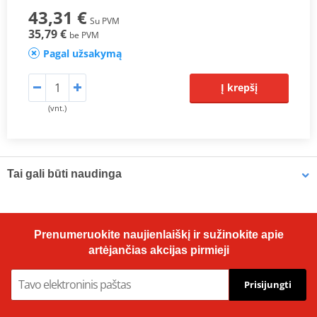
43,31 €
Su PVM
35,79 €
be PVM
Pagal užsakymą
Į krepšį
(vnt.)
Tai gali būti naudinga
Vampire Vacuum Pump Brake Bleed Set Venhill VWK011
Prenumeruokite naujienlaiškį ir sužinokite apie
artėjančias akcijas pirmieji
Prisijungti