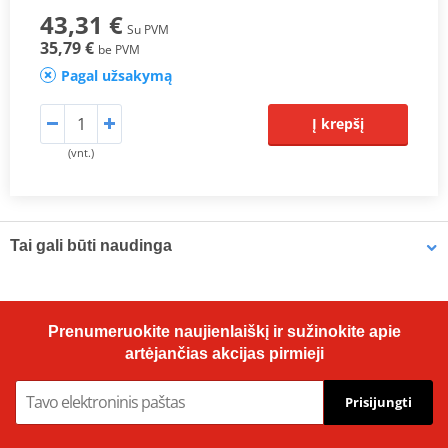
43,31 €
Su PVM
35,79 €
be PVM
Pagal užsakymą
Į krepšį
(vnt.)
Tai gali būti naudinga
Vampire Vacuum Pump Brake Bleed Set Venhill VWK011
Prenumeruokite naujienlaiškį ir sužinokite apie
artėjančias akcijas pirmieji
Prisijungti