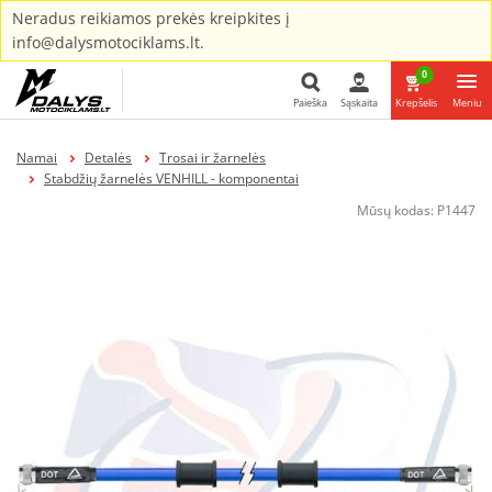
Neradus reikiamos prekės kreipkites į
info@dalysmotociklams.lt.
0
Paieška
Sąskaita
Krepšelis
Meniu
Paieška
Namai
Detalės
Trosai ir žarnelės
Stabdžių žarnelės VENHILL - komponentai
Mūsų kodas:
P1447