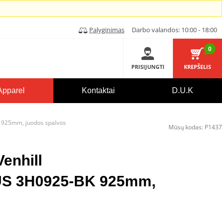
Palyginimas
Darbo valandos: 10:00 - 18:00
0
PRISIJUNGTI
KREPŠELIS
Apparel
Kontaktai
D.U.K
 925mm, juodos spalvos
Mūsų kodas:
P1437
Venhill
 3H0925-BK 925mm,