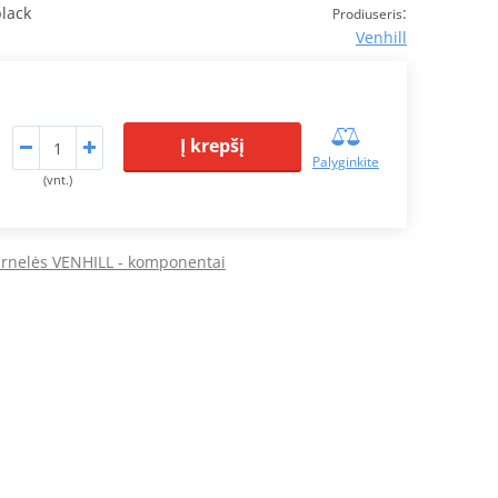
lack
:
Prodiuseris
Venhill
Į krepšį
Palyginkite
(vnt.)
arnelės VENHILL - komponentai