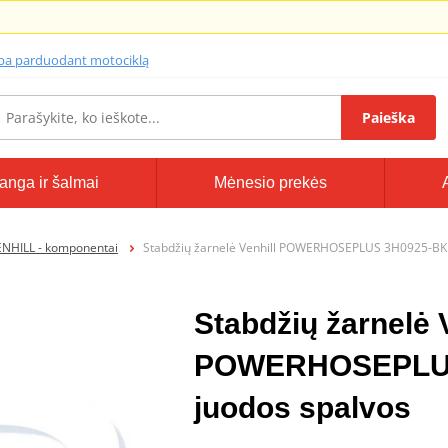
lba parduodant motociklą
Paieška
anga ir šalmai
Mėnesio prekės
ENHILL - komponentai
Stabdžių žarnelė Venhill POWERHOSEPLUS 3H0925-BK
Stabdžių žarnelė 
POWERHOSEPLUS
juodos spalvos