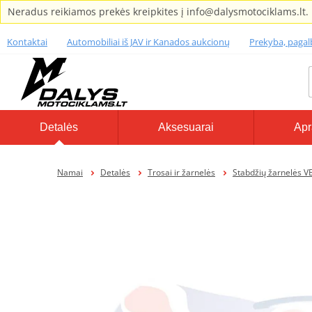
Neradus reikiamos prekės kreipkites į info@dalysmotociklams.lt.
Kontaktai
Automobiliai iš JAV ir Kanados aukcionų
Prekyba, paga
Detalės
Aksesuarai
Apr
Namai
Detalės
Trosai ir žarnelės
Stabdžių žarnelės V