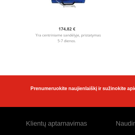
174,82 €
Yra centriniame sandėlyje, pristatymas
5-7 dienos.
Prenumeruokite naujienlaiškį ir sužinokite apie
Klientų aptarnavimas
Naudin