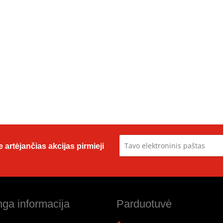
 artėjančias akcijas pirmieji
ga informacija
Parduotuvė