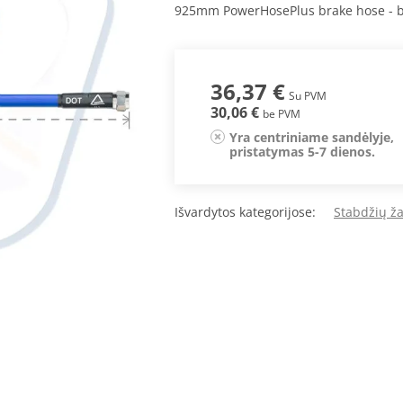
925mm PowerHosePlus brake hose - b
36,37 €
Su PVM
30,06 €
be PVM
Yra centriniame sandėlyje,
pristatymas 5-7 dienos.
Išvardytos kategorijose:
Stabdžių ž