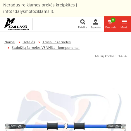
Neradus reikiamos prekės kreipkites į
info@dalysmotociklams.lt.
0
Paieška
Sąskaita
Krepšelis
Meniu
Paieška
Namai
Detalės
Trosai ir žarnelės
Stabdžių žarnelės VENHILL - komponentai
Mūsų kodas:
P1434