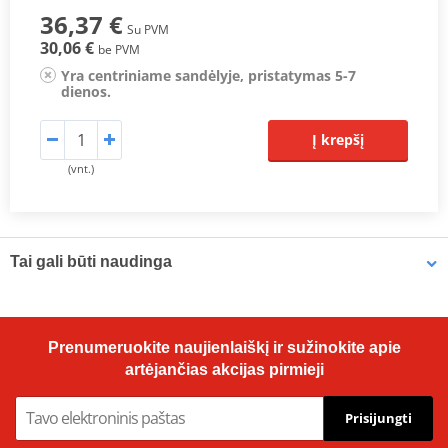
36,37 €
Su PVM
30,06 €
be PVM
Yra centriniame sandėlyje, pristatymas 5-7
dienos.
Į krepšį
(vnt.)
Tai gali būti naudinga
Vampire Vacuum Pump Brake Bleed Set Venhill VWK011
Prenumeruokite naujienlaiškį ir sužinokite apie
artėjančias akcijas pirmieji
Prisijungti