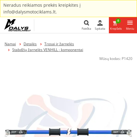
Neradus reikiamos prekės kreipkites į
info@dalysmotociklams.lt.
0
Paieška
Sąskaita
Krepšelis
Meniu
Paieška
Namai
Detalės
Trosai ir žarnelės
Stabdžių žarnelės VENHILL - komponentai
Mūsų kodas:
P1420