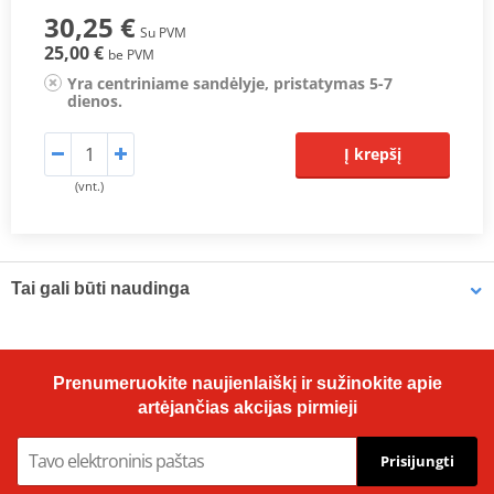
30,25 €
Su PVM
25,00 €
be PVM
Yra centriniame sandėlyje, pristatymas 5-7
dienos.
Į krepšį
(vnt.)
Tai gali būti naudinga
Vampire Vacuum Pump Brake Bleed Set Venhill VWK011
Prenumeruokite naujienlaiškį ir sužinokite apie
artėjančias akcijas pirmieji
Prisijungti