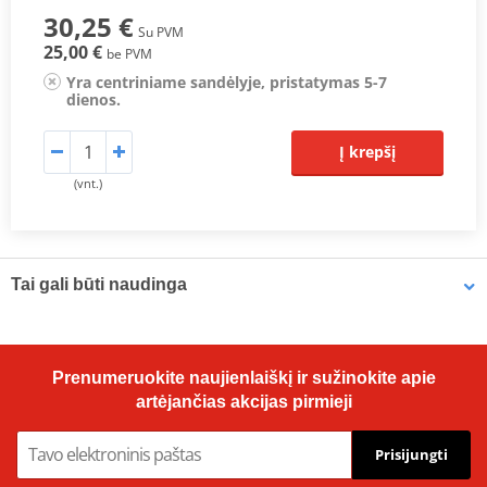
30,25 €
Su PVM
25,00 €
be PVM
Yra centriniame sandėlyje, pristatymas 5-7
dienos.
Į krepšį
(vnt.)
Tai gali būti naudinga
Vampire Vacuum Pump Brake Bleed Set Venhill VWK011
Prenumeruokite naujienlaiškį ir sužinokite apie
artėjančias akcijas pirmieji
Prisijungti