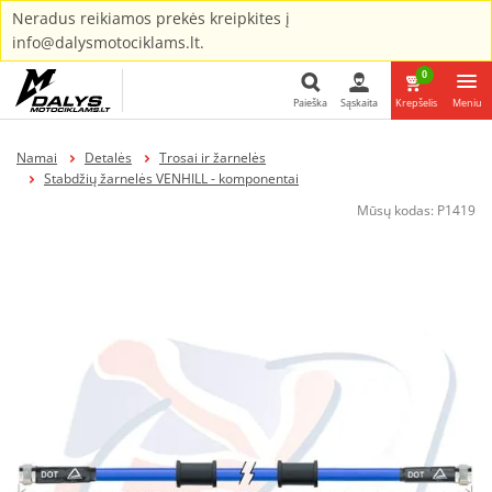
Neradus reikiamos prekės kreipkites į
info@dalysmotociklams.lt.
0
Paieška
Sąskaita
Krepšelis
Meniu
Paieška
Namai
Detalės
Trosai ir žarnelės
Stabdžių žarnelės VENHILL - komponentai
Mūsų kodas:
P1419