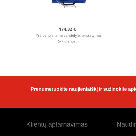
174,82 €
Yra centriniame sandėlyje, pristatymas
5-7 dienos.
Prenumeruokite naujienlaiškį ir sužinokite apie
Klientų aptarnavimas
Naudin