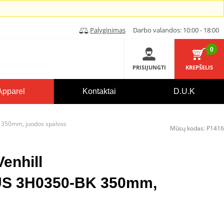
Palyginimas
Darbo valandos: 10:00 - 18:00
0
PRISIJUNGTI
KREPŠELIS
Apparel
Kontaktai
D.U.K
 350mm, juodos spalvos
Mūsų kodas:
P1416
Venhill
 3H0350-BK 350mm,