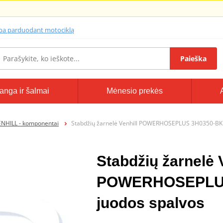
lba parduodant motociklą
Paieška
anga ir šalmai
Mėnesio prekės
ENHILL - komponentai
Stabdžių žarnelė Venhill POWERHOSEPLUS 3H0350-BK
Stabdžių žarnelė 
POWERHOSEPLUS
juodos spalvos