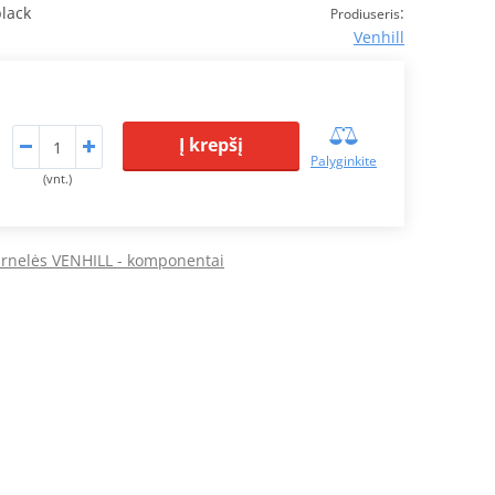
lack
:
Prodiuseris
Venhill
Į krepšį
Palyginkite
(vnt.)
arnelės VENHILL - komponentai