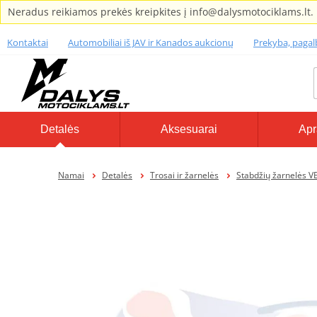
Neradus reikiamos prekės kreipkites į info@dalysmotociklams.lt.
Kontaktai
Automobiliai iš JAV ir Kanados aukcionų
Prekyba, paga
Detalės
Aksesuarai
Apr
Namai
Detalės
Trosai ir žarnelės
Stabdžių žarnelės V