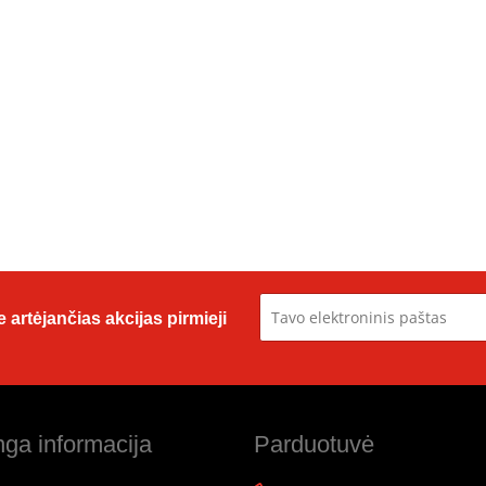
 artėjančias akcijas pirmieji
ga informacija
Parduotuvė