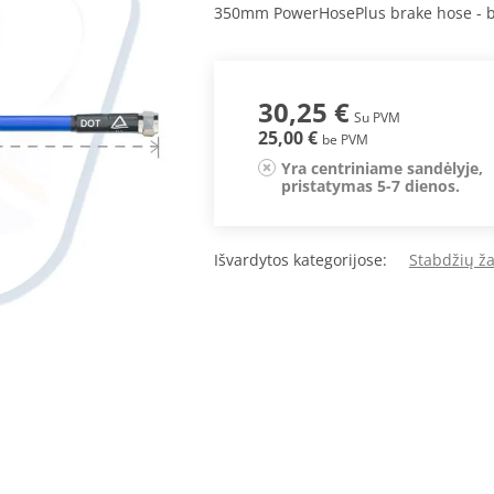
350mm PowerHosePlus brake hose - b
30,25 €
Su PVM
25,00 €
be PVM
Yra centriniame sandėlyje,
pristatymas 5-7 dienos.
Išvardytos kategorijose:
Stabdžių ž