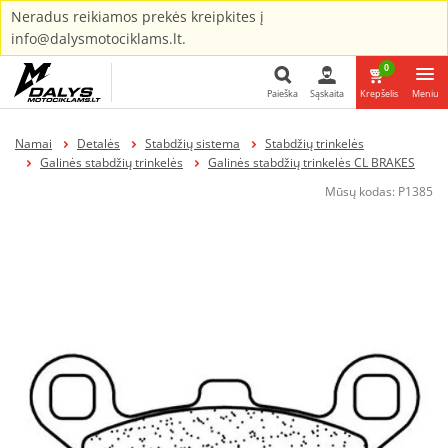
Neradus reikiamos prekės kreipkites į
info@dalysmotociklams.lt.
0
Paieška
Sąskaita
Krepšelis
Meniu
Paieška
Namai
Detalės
Stabdžių sistema
Stabdžių trinkelės
Galinės stabdžių trinkelės
Galinės stabdžių trinkelės CL BRAKES
Mūsų kodas:
P1385