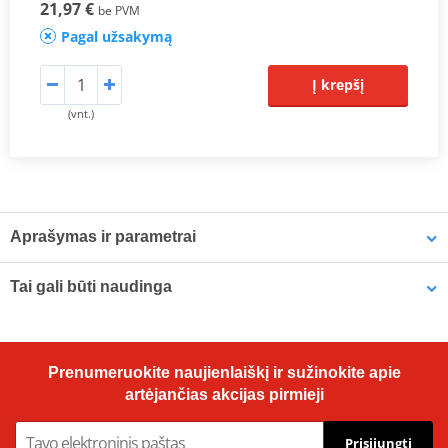
21,97 €
be PVM
Pagal užsakymą
Į krepšį
(vnt.)
Aprašymas ir parametrai
CL Brakes Brake Pads
Tai gali būti naudinga
Brakes of MotoGP World Champions
Also used for TGV trains, wind turbines, and helicopters
Brake cleaner - Universal degreaser MOTIP DUPLI 090514 750
Made in France since 1996
Prenumeruokite naujienlaiškį ir sužinokite apie
ml (ideal for workshops)
artėjančias akcijas pirmieji
CL Brakes brake pads are
sintered
. This means that each pad
contains at least ten components (bronze, ceramic, graphite, etc.).
Prisijungti