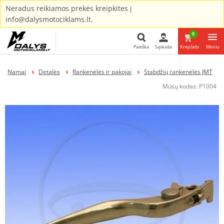
Neradus reikiamos prekės kreipkites į
info@dalysmotociklams.lt.
0
Paieška
Sąskaita
Krepšelis
Meniu
Paieška
Namai
Detalės
Rankenėlės ir pakojai
Stabdžių rankenėlės JMT
Mūsų kodas:
P1004