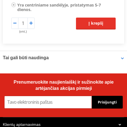
Yra centriniame sandėlyje, pristatymas 5-7
dienos.
Į krepšį
(vnt.)
Tai gali būti naudinga
Universalios paskirties tepalas Bel-Ray 6 IN 1 (175ml arezolis)
Prenumeruokite naujienlaiškį ir sužinokite apie
artėjančias akcijas pirmieji
Prisijungti
Klientų aptarnavimas