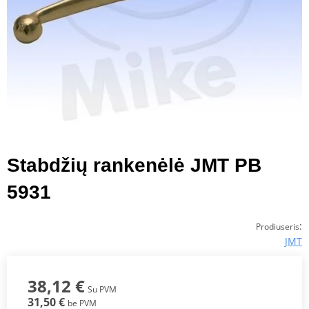
Stabdžių rankenėlė JMT PB
5931
:
Prodiuseris
JMT
38,12 €
Su PVM
31,50 €
be PVM