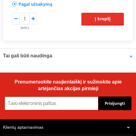
Pagal užsakymą
Į krepšį
(vnt.)
Tai gali būti naudinga
Brake cleaner - Universal degreaser MOTIP DUPLI 090514 750
Prenumeruokite naujienlaiškį ir sužinokite apie
ml (ideal for workshops)
artėjančias akcijas pirmieji
Prisijungti
Klientų aptarnavimas