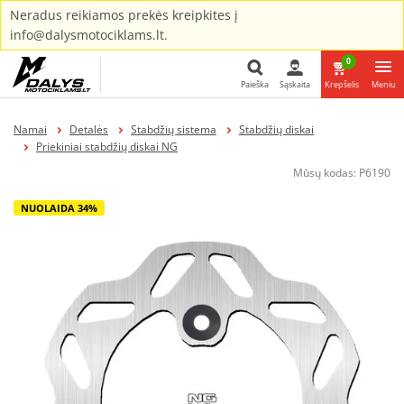
Neradus reikiamos prekės kreipkites į
info@dalysmotociklams.lt.
0
Paieška
Sąskaita
Krepšelis
Meniu
Paieška
Namai
Detalės
Stabdžių sistema
Stabdžių diskai
Priekiniai stabdžių diskai NG
Mūsų kodas:
P6190
NUOLAIDA 34%