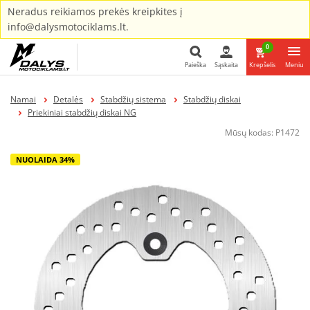
Neradus reikiamos prekės kreipkites į
info@dalysmotociklams.lt.
0
Paieška
Sąskaita
Krepšelis
Meniu
Paieška
Namai
Detalės
Stabdžių sistema
Stabdžių diskai
Priekiniai stabdžių diskai NG
Mūsų kodas:
P1472
NUOLAIDA 34%