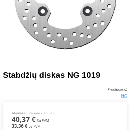
Stabdžių diskas NG 1019
:
Prodiuseris
NG
61,00 €
(Sutaupai 20,63 €)
40,37 €
Su PVM
33,36 €
be PVM