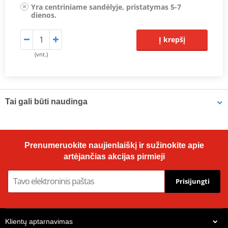
Yra centriniame sandėlyje, pristatymas 5-7
dienos.
Į krepšį
(vnt.)
Tai gali būti naudinga
Brake cleaner - Universal degreaser MOTIP DUPLI 090514 750
Prenumeruokite naujienlaiškį ir sužinokite apie
ml (ideal for workshops)
artėjančias akcijas pirmieji
Prisijungti
Klientų aptarnavimas