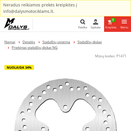
Neradus reikiamos prekės kreipkites į
info@dalysmotociklams.lt.
0
Paieška
Sąskaita
Krepšelis
Meniu
Paieška
Namai
Detalės
Stabdžių sistema
Stabdžių diskai
Priekiniai stabdžių diskai NG
Mūsų kodas:
P1471
NUOLAIDA 34%