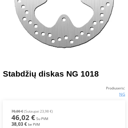
Stabdžių diskas NG 1018
:
Prodiuseris
NG
70,00 €
(Sutaupai 23,98 €)
46,02 €
Su PVM
38,03 €
be PVM