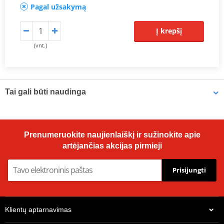
Pagal užsakymą
Į krepšį
(vnt.)
Tai gali būti naudinga
Brake cleaner - Universal degreaser MOTIP DUPLI 090514 750
Prenumeruokite naujienlaiškį ir sužinokite apie
ml (ideal for workshops)
artėjančias akcijas pirmieji
Prisijungti
Klientų aptarnavimas