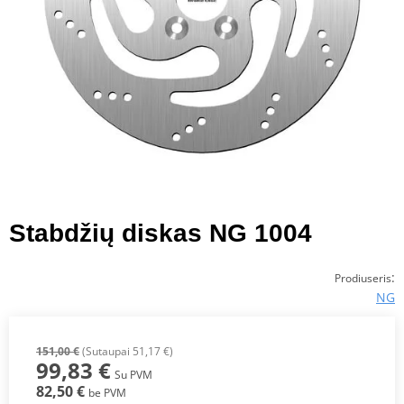
Stabdžių diskas NG 1004
:
Prodiuseris
NG
151,00 €
(Sutaupai 51,17 €)
99,83 €
Su PVM
82,50 €
be PVM