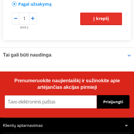
Pagal užsakymą
Į krepšį
(vnt.)
Tai gali būti naudinga
Brake cleaner - Universal degreaser MOTIP DUPLI 090514 750
Prenumeruokite naujienlaiškį ir sužinokite apie
ml (ideal for workshops)
artėjančias akcijas pirmieji
Prisijungti
Klientų aptarnavimas