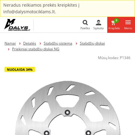
Neradus reikiamos prekės kreipkites į
info@dalysmotociklams.lt.
0
Paieška
Sąskaita
Krepšelis
Meniu
Paieška
Namai
Detalės
Stabdžių sistema
Stabdžių diskai
Priekiniai stabdžių diskai NG
Mūsų kodas:
P1346
NUOLAIDA 34%