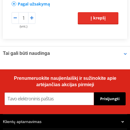
Pagal užsakymą
Į krepšį
(vnt.)
Tai gali būti naudinga
Brake cleaner - Universal degreaser MOTIP DUPLI 090514 750
Prenumeruokite naujienlaiškį ir sužinokite apie
ml (ideal for workshops)
artėjančias akcijas pirmieji
Prisijungti
Klientų aptarnavimas