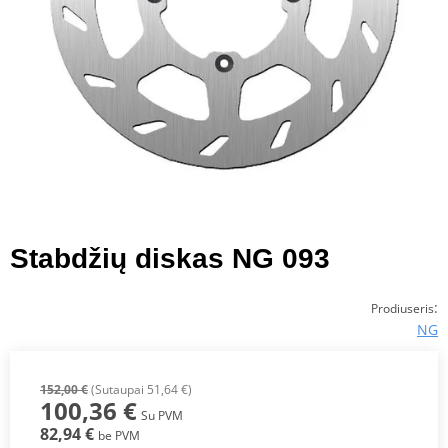
Stabdžių diskas NG 093
:
Prodiuseris
NG
152,00 €
(Sutaupai 51,64 €)
100,36 €
Su PVM
82,94 €
be PVM