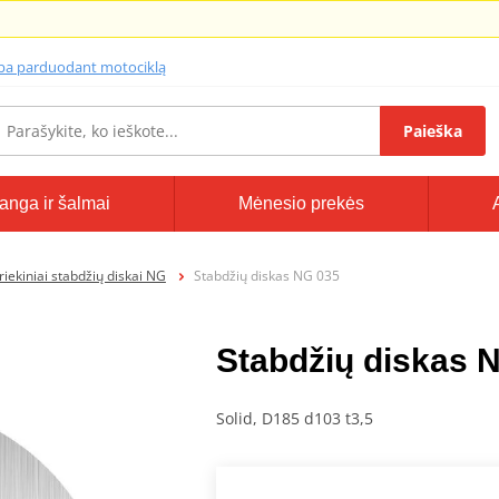
lba parduodant motociklą
Paieška
anga ir šalmai
Mėnesio prekės
riekiniai stabdžių diskai NG
Stabdžių diskas NG 035
Stabdžių diskas 
Solid, D185 d103 t3,5