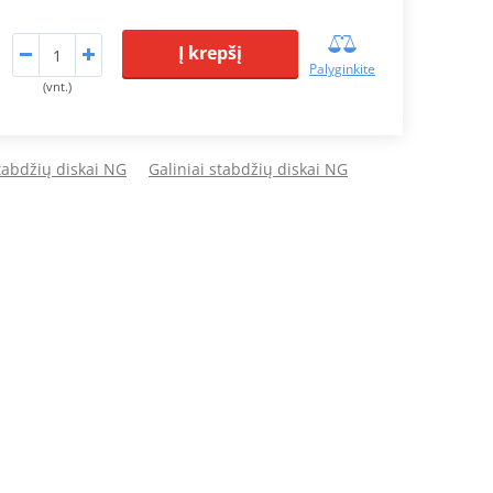
Į krepšį
Palyginkite
(vnt.)
stabdžių diskai NG
Galiniai stabdžių diskai NG