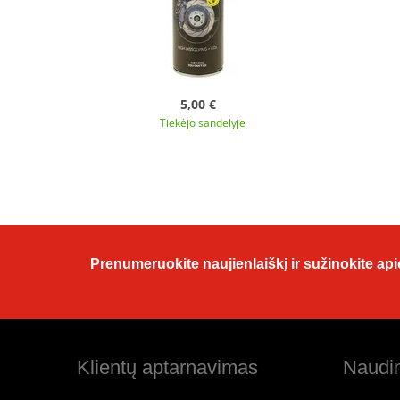
5,00 €
Tiekėjo sandelyje
Prenumeruokite naujienlaiškį ir sužinokite apie
Klientų aptarnavimas
Naudin