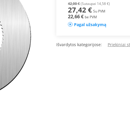
42,00 €
(Sutaupai 14,58 €)
27,42 €
Su PVM
22,66 €
be PVM
Pagal užsakymą
Išvardytos kategorijose:
Priekiniai 