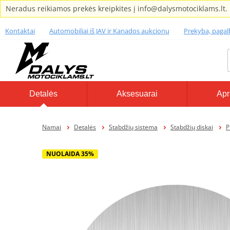
Neradus reikiamos prekės kreipkites į info@dalysmotociklams.lt.
Kontaktai
Automobiliai iš JAV ir Kanados aukcionų
Prekyba, paga
Detalės
Aksesuarai
Apr
Namai
Detalės
Stabdžių sistema
Stabdžių diskai
P
NUOLAIDA 35%