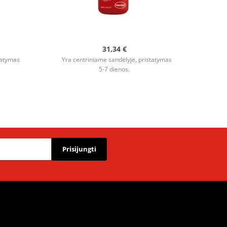
31,34 €
tatymas
Yra centriniame sandėlyje, pristatymas
5-7 dienos.
Prisijungti