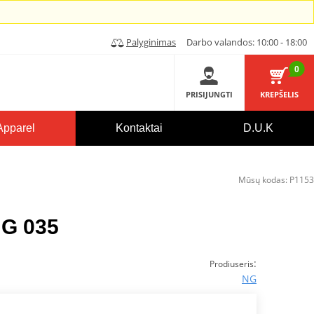
Palyginimas
Darbo valandos: 10:00 - 18:00
0
PRISIJUNGTI
KREPŠELIS
Apparel
Kontaktai
D.U.K
Mūsų kodas:
P1153
NG 035
:
Prodiuseris
NG