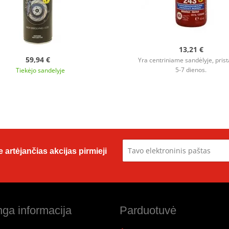
13,21 €
59,94 €
Yra centriniame sandėlyje, pris
5-7 dienos.
Tiekėjo sandelyje
 artėjančias akcijas pirmieji
ga informacija
Parduotuvė