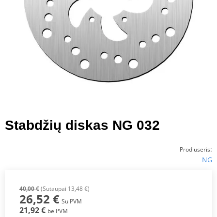
Stabdžių diskas NG 032
:
Prodiuseris
NG
40,00 €
(Sutaupai 13,48 €)
26,52 €
Su PVM
21,92 €
be PVM