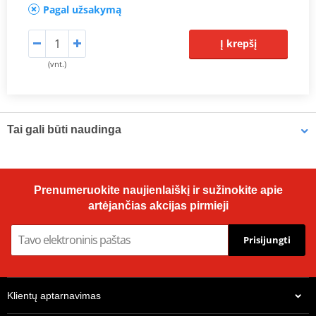
Pagal užsakymą
Į krepšį
(vnt.)
Tai gali būti naudinga
Brake cleaner - Universal degreaser MOTIP DUPLI 090514 750
Prenumeruokite naujienlaiškį ir sužinokite apie
ml (ideal for workshops)
artėjančias akcijas pirmieji
Prisijungti
Klientų aptarnavimas