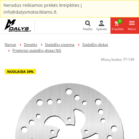
Neradus reikiamos prekės kreipkites į
info@dalysmotociklams.lt.
0
Paieška
Sąskaita
Krepšelis
Meniu
Paieška
Namai
Detalės
Stabdžių sistema
Stabdžių diskai
Priekiniai stabdžių diskai NG
Mūsų kodas:
P1149
NUOLAIDA 34%