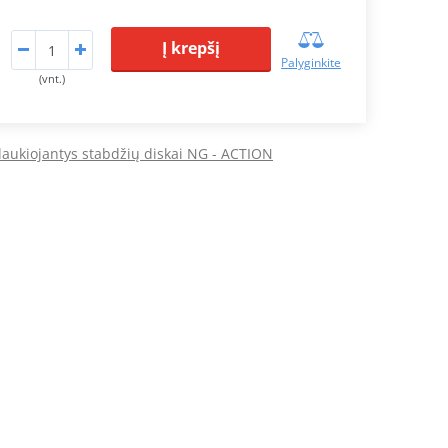
Į krepšį
Palyginkite
(vnt.)
plaukiojantys stabdžių diskai NG - ACTION