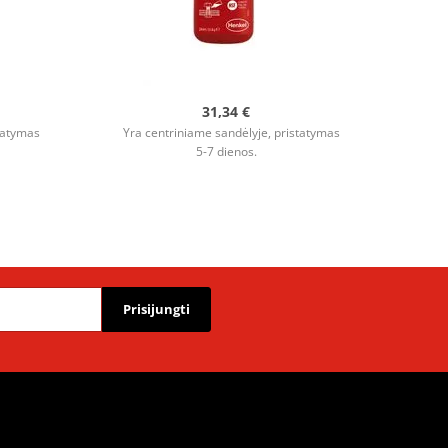
31,34 €
tatymas
Yra centriniame sandėlyje, pristatymas
5-7 dienos.
Prisijungti