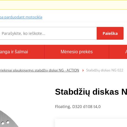
lba parduodant motociklą
Paieška
anga ir šalmai
Mėnesio prekės
riekiniai plaukiojantys stabdžių diskai NG - ACTION
Stabdžių diskas NG 022
Stabdžių diskas 
Floating, D320 d108 t4,0