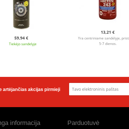
13,21 €
59,94 €
Yra centriniame sandėlyje, pris
5-7 dienos.
Tiekėjo sandelyje
 artėjančias akcijas pirmieji
ga informacija
Parduotuvė