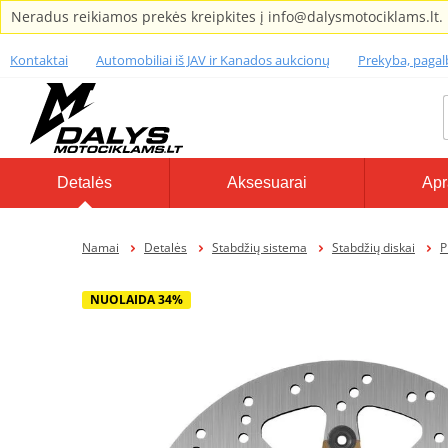
Neradus reikiamos prekės kreipkites į info@dalysmotociklams.lt.
Kontaktai
Automobiliai iš JAV ir Kanados aukcionų
Prekyba, paga
Detalės
Aksesuarai
Apr
Namai
Detalės
Stabdžių sistema
Stabdžių diskai
P
NUOLAIDA 34%