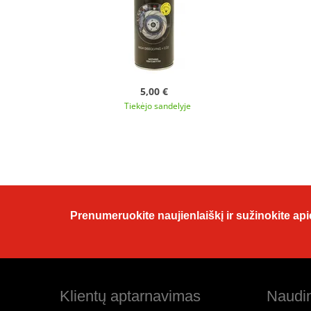
5,00 €
Tiekėjo sandelyje
Prenumeruokite naujienlaiškį ir sužinokite apie
Klientų aptarnavimas
Naudin