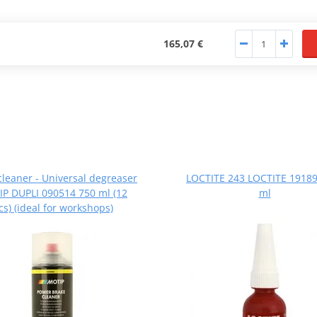
165,07 €
cleaner - Universal degreaser
LOCTITE 243 LOCTITE 19189
P DUPLI 090514 750 ml (12
ml
cs) (ideal for workshops)