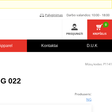
Palyginimas
Darbo valandos: 10:00 - 18:00
0
PRISIJUNGTI
KREPŠELIS
Apparel
Kontaktai
D.U.K
Mūsų kodas:
P1141
NG 022
:
Prodiuseris
NG