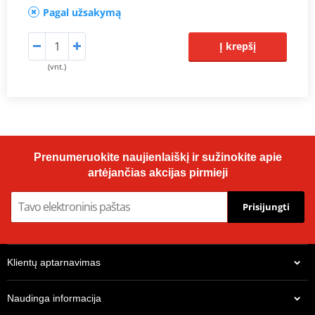
Pagal užsakymą
Į krepšį
(vnt.)
Prenumeruokite naujienlaiškį ir sužinokite apie
artėjančias akcijas pirmieji
Prisijungti
Klientų aptarnavimas
Naudinga informacija