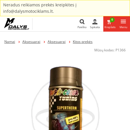
Neradus reikiamos prekės kreipkites į
info@dalysmotociklams.lt.
0
Paieška
Sąskaita
Krepšelis
Meniu
Paieška
Namai
Aksesuarai
Aksesuarai
Kitos prekės
Mūsų kodas:
P1366