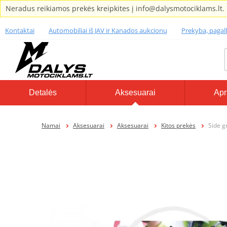
Neradus reikiamos prekės kreipkites į info@dalysmotociklams.lt.
Kontaktai
Automobiliai iš JAV ir Kanados aukcionų
Prekyba, paga
Detalės
Aksesuarai
Apr
Namai
Aksesuarai
Aksesuarai
Kitos prekės
Side g