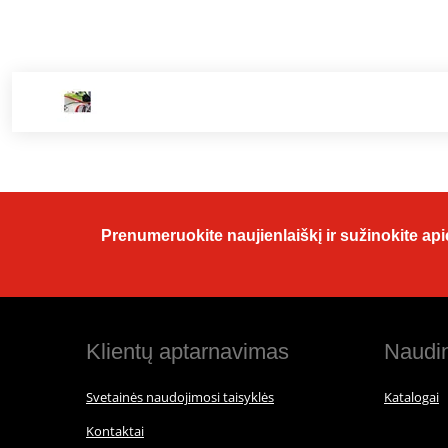
Prenumeruokite naujienlaiškį ir sužinokite apie
Klientų aptarnavimas
Naudin
Svetainės naudojimosi taisyklės
Katalogai
Kontaktai