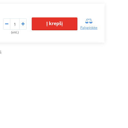
Į krepšį
Palyginkite
(vnt.)
s