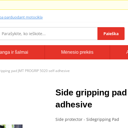
lba parduodant motociklą
Paieška
anga ir šalmai
Mėnesio prekės
ripping pad JMT PROGRIP 5020 self-adhesive
Side gripping pa
adhesive
Side protector - Sidegripping Pad