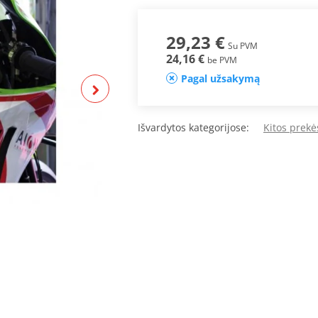
29,23 €
Su PVM
24,16 €
be PVM
Pagal užsakymą
Išvardytos kategorijose:
Kitos prekė