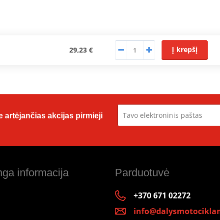
Į krepšį
29,23 €
 artėjančias akcijas pirmieji
ga informacija
Parduotuvė
+370 671 02272
info@dalysmotociklam