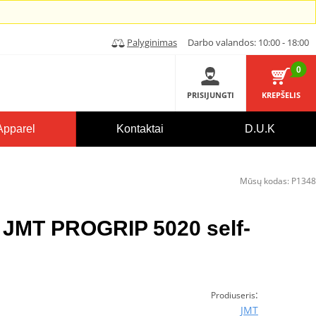
Palyginimas
Darbo valandos: 10:00 - 18:00
0
PRISIJUNGTI
KREPŠELIS
Apparel
Kontaktai
D.U.K
Mūsų kodas:
P1348
d JMT PROGRIP 5020 self-
:
Prodiuseris
JMT