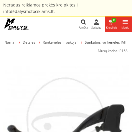
Neradus reikiamos prekės kreipkites į
info@dalysmotociklams.lt.
0
Paieška
Sąskaita
Krepšelis
Meniu
Paieška
Namai
Detalės
Rankenėlės ir pakojai
Sankabos rankenėlės JMT
Mūsų kodas:
P158