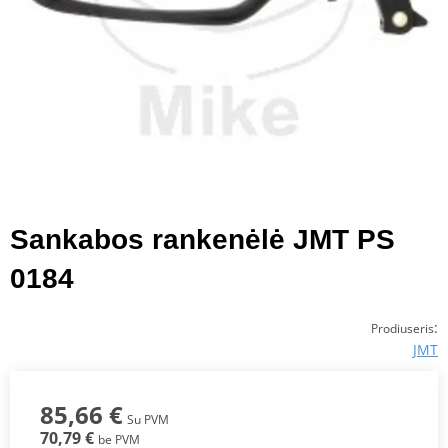
Sankabos rankenėlė JMT PS
0184
:
Prodiuseris
JMT
85,66 €
Su PVM
70,79 €
be PVM