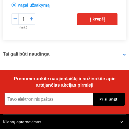
Pagal užsakymą
Į krepšį
(vnt.)
Tai gali būti naudinga
Universalios paskirties tepalas Bel-Ray 6 IN 1 (175ml arezolis)
Prenumeruokite naujienlaiškį ir sužinokite apie
artėjančias akcijas pirmieji
Prisijungti
Klientų aptarnavimas