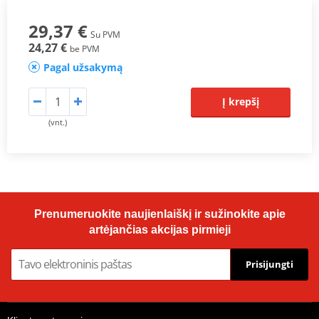
29,37 €
Su PVM
24,27 €
be PVM
Pagal užsakymą
Į krepšį
(vnt.)
Prenumeruokite naujienlaiškį ir sužinokite apie
artėjančias akcijas pirmieji
Prisijungti