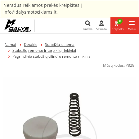
Neradus reikiamos prekės kreipkites į
info@dalysmotociklams.lt.
0
Paieška
Sąskaita
Krepšelis
Meniu
Paieška
Namai
Detalės
Stabdžių sistema
Stabdžių remonto ir tarpiklių rinkiniai
Pagrindinio stabdžių cilindro remonto rinkiniai
Mūsų kodas:
P828