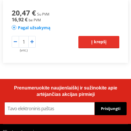
20,47 €
Su PVM
16,92 €
be PVM
Pagal užsakymą
Į krepšį
(vnt.)
Prenumeruokite naujienlaiškį ir sužinokite apie
artėjančias akcijas pirmieji
Prisijungti