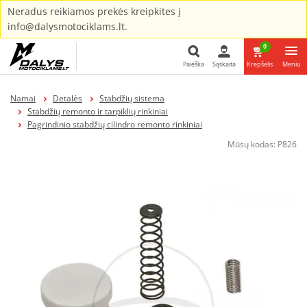
Neradus reikiamos prekės kreipkites į
info@dalysmotociklams.lt.
0
Paieška
Sąskaita
Krepšelis
Meniu
Paieška
Namai
Detalės
Stabdžių sistema
Stabdžių remonto ir tarpiklių rinkiniai
Pagrindinio stabdžių cilindro remonto rinkiniai
Mūsų kodas:
P826