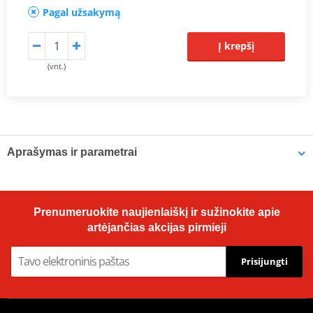
Pagal užsakymą
Į krepšį
(vnt.)
Aprašymas ir parametrai
Prodiuseris
JMT
Dimensions
67.3 x 55.9 mm
Prenumeruokite naujienlaiškį ir sužinokite apie
artėjančias akcijas pirmieji
Prisijungti