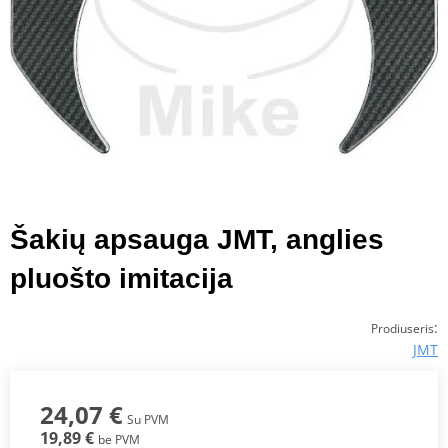
Šakių apsauga JMT, anglies
pluošto imitacija
:
Prodiuseris
JMT
24,07 €
Su PVM
19,89 €
be PVM