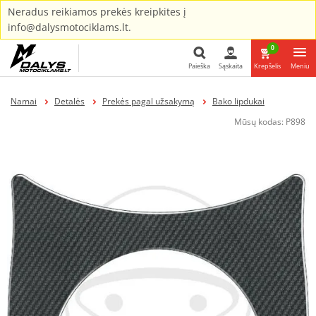
Neradus reikiamos prekės kreipkites į
info@dalysmotociklams.lt.
0
Paieška
Sąskaita
Krepšelis
Meniu
Paieška
Namai
Detalės
Prekės pagal užsakymą
Bako lipdukai
Mūsų kodas:
P898