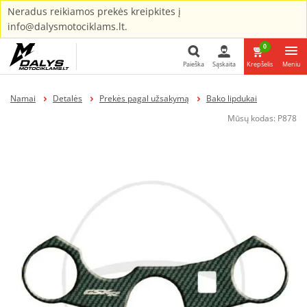
Neradus reikiamos prekės kreipkites į
info@dalysmotociklams.lt.
0
Paieška
Sąskaita
Krepšelis
Meniu
Paieška
Namai
Detalės
Prekės pagal užsakymą
Bako lipdukai
Mūsų kodas:
P878