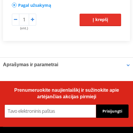
Pagal užsakymą
Į krepšį
(vnt.)
Aprašymas ir parametrai
Prodiuseris
JMT
Dimensions
64.2 x 81 mm
Prenumeruokite naujienlaiškį ir sužinokite apie
artėjančias akcijas pirmieji
Prisijungti