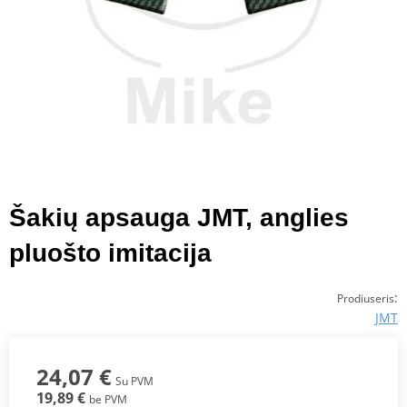
Šakių apsauga JMT, anglies
pluošto imitacija
:
Prodiuseris
JMT
24,07 €
Su PVM
19,89 €
be PVM