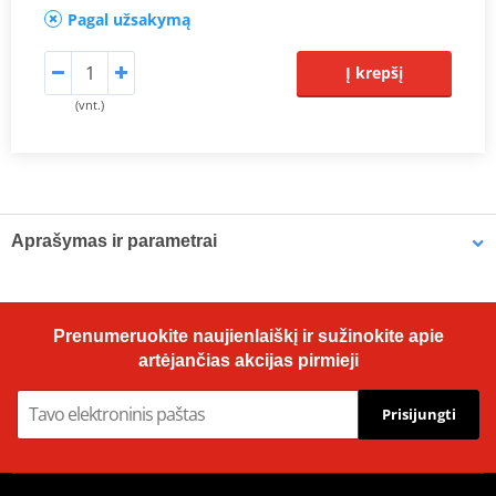
Pagal užsakymą
Į krepšį
(vnt.)
Aprašymas ir parametrai
Prodiuseris
JMT
Dimensions
144.2 x 63.9 mm
Prenumeruokite naujienlaiškį ir sužinokite apie
artėjančias akcijas pirmieji
Prisijungti