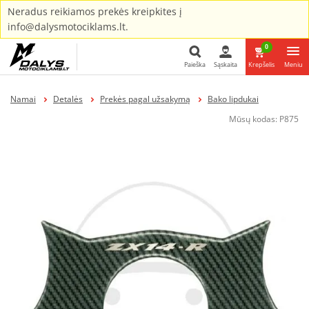
Neradus reikiamos prekės kreipkites į
info@dalysmotociklams.lt.
0
Paieška
Sąskaita
Krepšelis
Meniu
Paieška
Namai
Detalės
Prekės pagal užsakymą
Bako lipdukai
Mūsų kodas:
P875