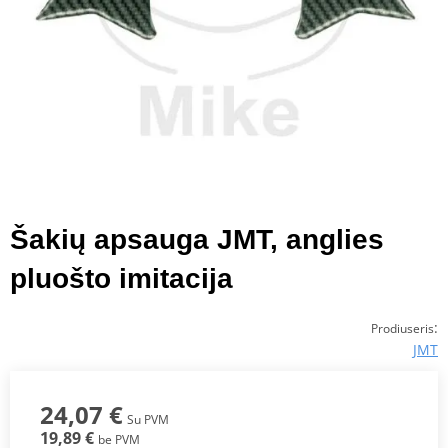
Šakių apsauga JMT, anglies
pluošto imitacija
:
Prodiuseris
JMT
24,07 €
Su PVM
19,89 €
be PVM