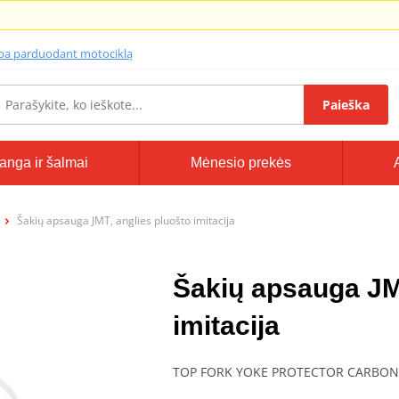
lba parduodant motociklą
Paieška
anga ir šalmai
Mėnesio prekės
Šakių apsauga JMT, anglies pluošto imitacija
Šakių apsauga JM
imitacija
TOP FORK YOKE PROTECTOR CARBON