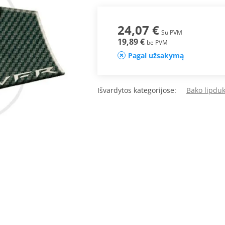
24,07 €
Su PVM
19,89 €
be PVM
Pagal užsakymą
Išvardytos kategorijose:
Bako lipduk