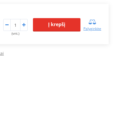
Į krepšį
Palyginkite
(vnt.)
ai