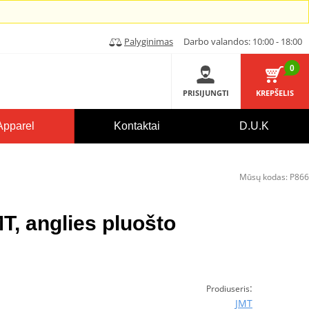
Palyginimas
Darbo valandos: 10:00 - 18:00
0
PRISIJUNGTI
KREPŠELIS
Apparel
Kontaktai
D.U.K
Mūsų kodas:
P866
T, anglies pluošto
:
Prodiuseris
JMT