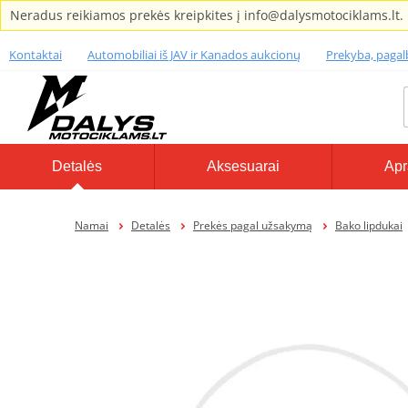
Neradus reikiamos prekės kreipkites į info@dalysmotociklams.lt.
Kontaktai
Automobiliai iš JAV ir Kanados aukcionų
Prekyba, paga
Detalės
Aksesuarai
Apr
Namai
Detalės
Prekės pagal užsakymą
Bako lipdukai