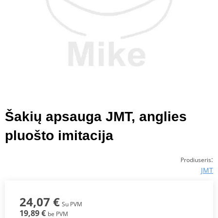
Šakių apsauga JMT, anglies
pluošto imitacija
:
Prodiuseris
JMT
24,07 €
Su PVM
19,89 €
be PVM