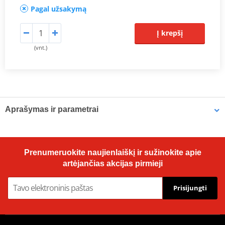
Pagal užsakymą
Į krepšį
(vnt.)
Aprašymas ir parametrai
Prodiuseris
JMT
Dimensions
242.4 x 51.6 mm
Prenumeruokite naujienlaiškį ir sužinokite apie
artėjančias akcijas pirmieji
Prisijungti