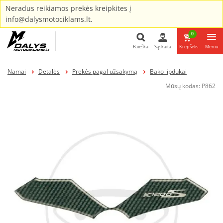
Neradus reikiamos prekės kreipkites į
info@dalysmotociklams.lt.
0
Paieška
Sąskaita
Krepšelis
Meniu
Paieška
Namai
Detalės
Prekės pagal užsakymą
Bako lipdukai
Mūsų kodas:
P862