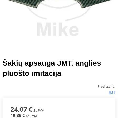
Šakių apsauga JMT, anglies
pluošto imitacija
:
Prodiuseris
JMT
24,07 €
Su PVM
19,89 €
be PVM