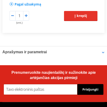
Pagal užsakymą
Į krepšį
(vnt.)
Aprašymas ir parametrai
Prodiuseris
JMT
Dimensions
175.4 x 67 mm
Prenumeruokite naujienlaiškį ir sužinokite apie
artėjančias akcijas pirmieji
Prisijungti