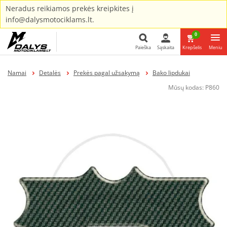
Neradus reikiamos prekės kreipkites į
info@dalysmotociklams.lt.
0
Paieška
Sąskaita
Krepšelis
Meniu
Paieška
Namai
Detalės
Prekės pagal užsakymą
Bako lipdukai
Mūsų kodas:
P860