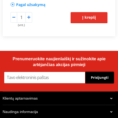
Pagal užsakymą
Į krepšį
(vnt.)
Prenumeruokite naujienlaiškį ir sužinokite apie
artėjančias akcijas pirmieji
Prisijungti
Klientų aptarnavimas
Naudinga informacija