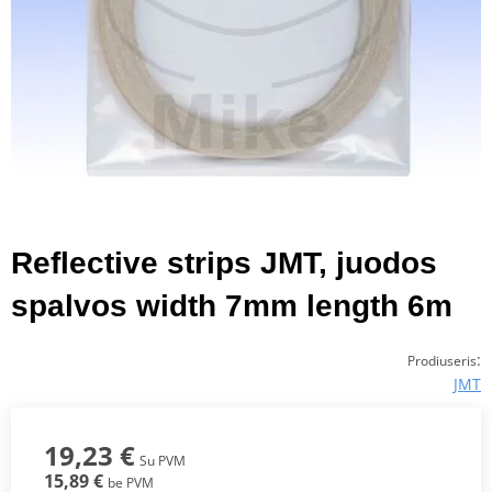
Reflective strips JMT, juodos
spalvos width 7mm length 6m
:
Prodiuseris
JMT
19,23 €
Su PVM
15,89 €
be PVM