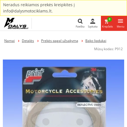
Neradus reikiamos prekės kreipkites į
info@dalysmotociklams.lt.
0
Paieška
Sąskaita
Krepšelis
Meniu
Paieška
Namai
Detalės
Prekės pagal užsakymą
Bako lipdukai
Mūsų kodas:
P912