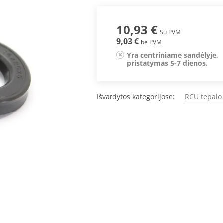
10,93 €
Su PVM
9,03 €
be PVM
Yra centriniame sandėlyje,
pristatymas 5-7 dienos.
Išvardytos kategorijose:
RCU tepalo 