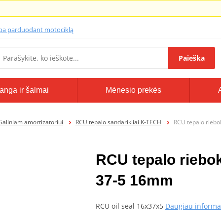
lba parduodant motociklą
Paieška
anga ir šalmai
Mėnesio prekės
Galiniam amortizatoriui
RCU tepalo sandarikliai K-TECH
RCU tepalo rieb
RCU tepalo riebo
37-5 16mm
RCU oil seal 16x37x5
Daugiau informa