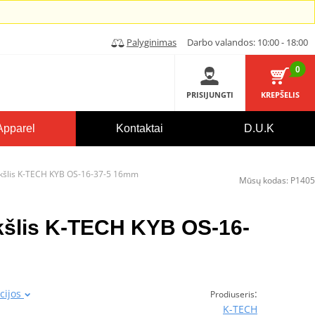
Palyginimas
Darbo valandos: 10:00 - 18:00
0
PRISIJUNGTI
KREPŠELIS
Apparel
Kontaktai
D.U.K
okšlis K-TECH KYB OS-16-37-5 16mm
Mūsų kodas:
P1405
kšlis K-TECH KYB OS-16-
cijos
:
Prodiuseris
K-TECH