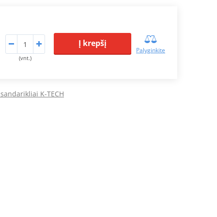
Į krepšį
Palyginkite
(vnt.)
sandarikliai K-TECH