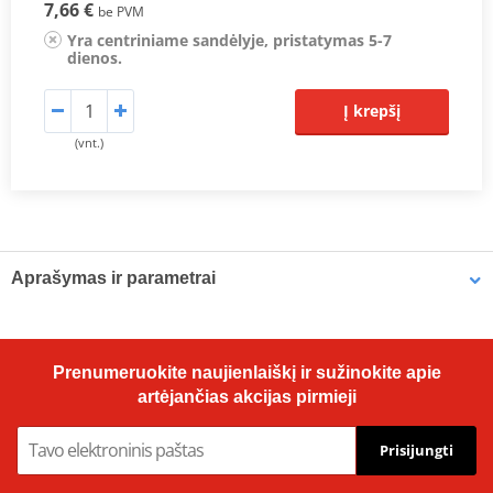
7,66 €
be PVM
Yra centriniame sandėlyje, pristatymas 5-7
dienos.
Į krepšį
(vnt.)
Aprašymas ir parametrai
Shock Absorber Dust Seal
K-Tech RCU dust seals are a direct replacement for the original
Prenumeruokite naujienlaiškį ir sužinokite apie
equipment parts.
artėjančias akcijas pirmieji
Prisijungti