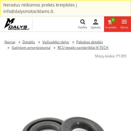
Neradus reikiamos prekės kreipkites į
info@dalysmotociklams.lt.
0
Paieška
Sąskaita
Krepšelis
Meniu
Paieška
Namai
Detalės
Važiuoklės dalys
Pakabos detalės
Galiniam amortizatoriui
RCU tepalo sandarikliai K-TECH
Mūsų kodas:
P1395