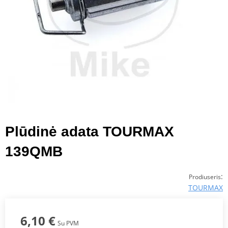
Plūdinė adata TOURMAX
139QMB
:
Prodiuseris
TOURMAX
6,10 €
Su PVM