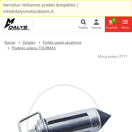
Neradus reikiamos prekės kreipkites į
info@dalysmotociklams.lt.
0
Paieška
Sąskaita
Krepšelis
Meniu
Paieška
Namai
Detalės
Prekės pagal užsakymą
Plūdinės adatos TOURMAX
Mūsų kodas:
P771