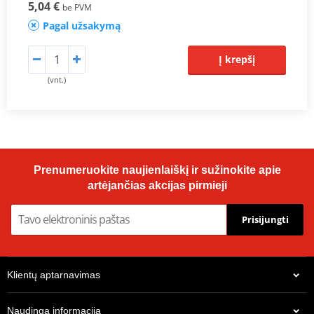
5,04 €
be PVM
Pagal užsakymą
Į krepšį
(vnt.)
Prenumeruokite naujienlaiškį ir sužinokite apie
artėjančias akcijas pirmieji
Prisijungti
Klientų aptarnavimas
Naudinga informacija