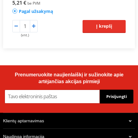
5,21 €
be PVM
Pagal užsakymą
Į krepšį
(vnt.)
Prenumeruokite naujienlaiškį ir sužinokite apie
artėjančias akcijas pirmieji
Prisijungti
Klientų aptarnavimas
Naudinga informacija