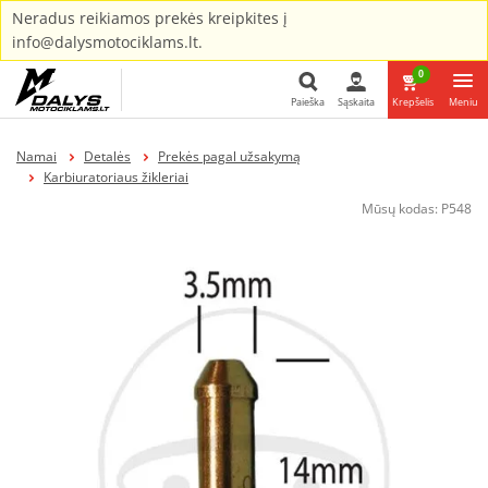
Neradus reikiamos prekės kreipkites į
info@dalysmotociklams.lt.
0
Paieška
Sąskaita
Krepšelis
Meniu
Paieška
Namai
Detalės
Prekės pagal užsakymą
Karbiuratoriaus žikleriai
Mūsų kodas:
P548