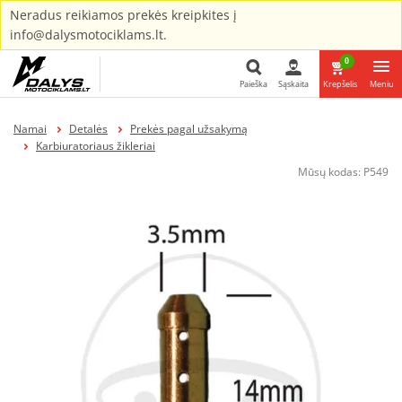
Neradus reikiamos prekės kreipkites į
info@dalysmotociklams.lt.
0
Paieška
Sąskaita
Krepšelis
Meniu
Paieška
Namai
Detalės
Prekės pagal užsakymą
Karbiuratoriaus žikleriai
Mūsų kodas:
P549