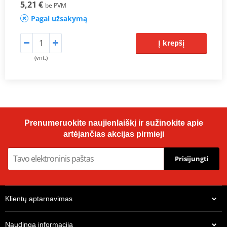
5,21 €
be PVM
Pagal užsakymą
Į krepšį
(vnt.)
Prenumeruokite naujienlaiškį ir sužinokite apie
artėjančias akcijas pirmieji
Prisijungti
Klientų aptarnavimas
Naudinga informacija