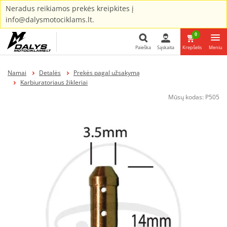
Neradus reikiamos prekės kreipkites į
info@dalysmotociklams.lt.
0
Paieška
Sąskaita
Krepšelis
Meniu
Paieška
Namai
Detalės
Prekės pagal užsakymą
Karbiuratoriaus žikleriai
Mūsų kodas:
P505