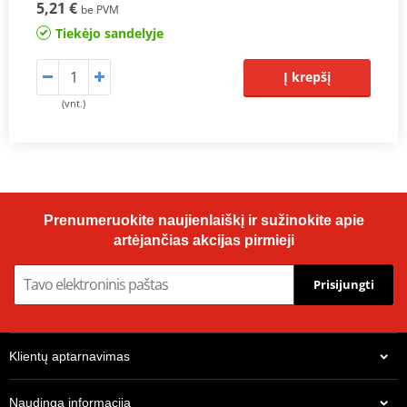
5,21 €
be PVM
Tiekėjo sandelyje
Į krepšį
(vnt.)
Prenumeruokite naujienlaiškį ir sužinokite apie
artėjančias akcijas pirmieji
Prisijungti
Klientų aptarnavimas
Naudinga informacija