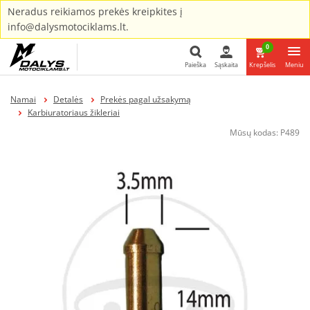
Neradus reikiamos prekės kreipkites į
info@dalysmotociklams.lt.
0
Paieška
Sąskaita
Krepšelis
Meniu
Paieška
Namai
Detalės
Prekės pagal užsakymą
Karbiuratoriaus žikleriai
Mūsų kodas:
P489