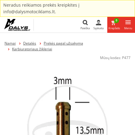
Neradus reikiamos prekės kreipkites į
info@dalysmotociklams.lt.
0
Paieška
Sąskaita
Krepšelis
Meniu
Paieška
Namai
Detalės
Prekės pagal užsakymą
Karbiuratoriaus žikleriai
Mūsų kodas:
P477