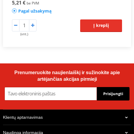
5,21 €
be PVM
Pagal užsakymą
Į krepšį
(vnt.)
Prenumeruokite naujienlaiškį ir sužinokite apie
artėjančias akcijas pirmieji
Prisijungti
Klientų aptarnavimas
Naudinga informacija