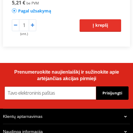
5,21 €
be PVM
Pagal užsakymą
Į krepšį
(vnt.)
Prenumeruokite naujienlaiškį ir sužinokite apie
artėjančias akcijas pirmieji
Prisijungti
Klientų aptarnavimas
Naudinga informacija