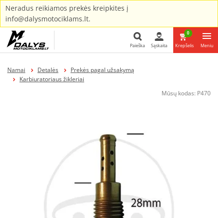
Neradus reikiamos prekės kreipkites į
info@dalysmotociklams.lt.
0
Paieška
Sąskaita
Krepšelis
Meniu
Paieška
Namai
Detalės
Prekės pagal užsakymą
Karbiuratoriaus žikleriai
Mūsų kodas:
P470