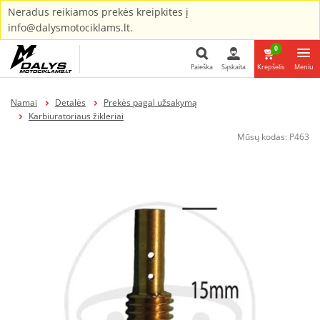
Neradus reikiamos prekės kreipkites į
info@dalysmotociklams.lt.
0
Paieška
Sąskaita
Krepšelis
Meniu
Paieška
Namai
Detalės
Prekės pagal užsakymą
Karbiuratoriaus žikleriai
Mūsų kodas:
P463