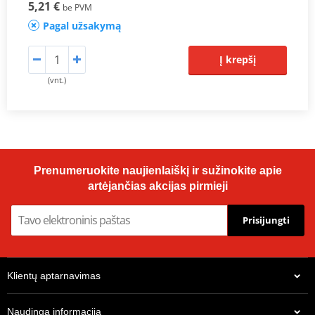
5,21 €
be PVM
Pagal užsakymą
Į krepšį
(vnt.)
Prenumeruokite naujienlaiškį ir sužinokite apie
artėjančias akcijas pirmieji
Prisijungti
Klientų aptarnavimas
Naudinga informacija